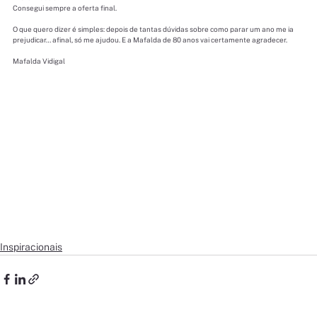
Consegui sempre a oferta final.
O que quero dizer é simples: depois de tantas dúvidas sobre como parar um ano me ia 
prejudicar… afinal, só me ajudou. E a Mafalda de 80 anos vai certamente agradecer.
Mafalda Vidigal
Inspiracionais