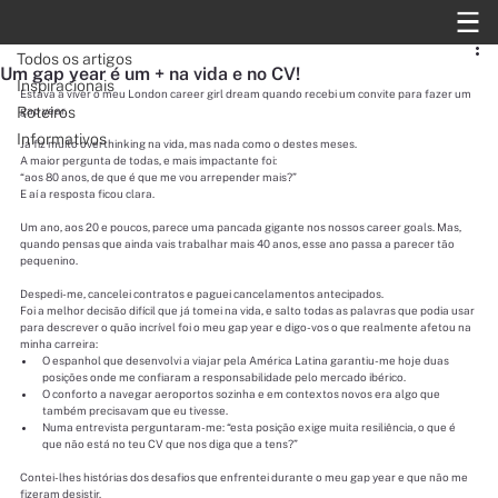
Todos os artigos
Todos os artigos
Um gap year é um + na vida e no CV!
Inspiracionais
Estava a viver o meu London career girl dream quando recebi um convite para fazer um 
Roteiros
gap year.
Informativos
Já fiz muito overthinking na vida, mas nada como o destes meses.
A maior pergunta de todas, e mais impactante foi:
“aos 80 anos, de que é que me vou arrepender mais?”
E aí a resposta ficou clara.
Um ano, aos 20 e poucos, parece uma pancada gigante nos nossos career goals. Mas, 
quando pensas que ainda vais trabalhar mais 40 anos, esse ano passa a parecer tão 
pequenino.
Despedi-me, cancelei contratos e paguei cancelamentos antecipados.
Foi a melhor decisão difícil que já tomei na vida, e salto todas as palavras que podia usar 
para descrever o quão incrível foi o meu gap year e digo-vos o que realmente afetou na 
minha carreira:
O espanhol que desenvolvi a viajar pela América Latina garantiu-me hoje duas 
posições onde me confiaram a responsabilidade pelo mercado ibérico.
O conforto a navegar aeroportos sozinha e em contextos novos era algo que 
também precisavam que eu tivesse.
Numa entrevista perguntaram-me: “esta posição exige muita resiliência, o que é 
que não está no teu CV que nos diga que a tens?”
Contei-lhes histórias dos desafios que enfrentei durante o meu gap year e que não me 
fizeram desistir.