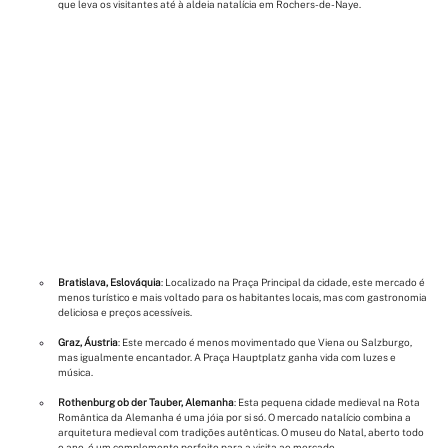
que leva os visitantes até à aldeia natalícia em Rochers-de-Naye.
Bratislava, Eslováquia
: Localizado na Praça Principal da cidade, este mercado é 
menos turístico e mais voltado para os habitantes locais, mas com gastronomia 
deliciosa e preços acessíveis.
Graz, Áustria
: Este mercado é menos movimentado que Viena ou Salzburgo, 
mas igualmente encantador. A Praça Hauptplatz ganha vida com luzes e 
música.
Rothenburg ob der Tauber, Alemanha
: Esta pequena cidade medieval na Rota 
Romântica da Alemanha é uma jóia por si só. O mercado natalício combina a 
arquitetura medieval com tradições autênticas. O museu do Natal, aberto todo 
o ano, é um complemento perfeito para a visita ao mercado.