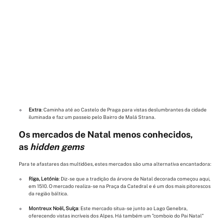
Extra
: Caminha até ao Castelo de Praga para vistas deslumbrantes da cidade 
iluminada e faz um passeio pelo Bairro de Malá Strana.
Os mercados de Natal menos conhecidos, 
as 
hidden gems
Para te afastares das multidões, estes mercados são uma alternativa encantadora:
Riga, Letónia
: Diz-se que a tradição da árvore de Natal decorada começou aqui, 
em 1510. O mercado realiza-se na Praça da Catedral e é um dos mais pitorescos 
da região báltica.
Montreux Noël, Suíça
: Este mercado situa-se junto ao Lago Genebra, 
oferecendo vistas incríveis dos Alpes. Há também um "comboio do Pai Natal" 