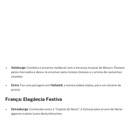
Salzburgo
: Combina o encanto medieval com a herança musical de Mozart. Passeia 
pelos mercados e deixa-te envolver pela música clássica e o aroma de castanhas 
assadas.
Extra
: Faz uma paragem em 
Hallstatt
, a icónica aldeia alpina, para um cenário de 
postal.
França: Elegância Festiva
Estrasburgo
: Conhecida como a "Capital do Natal", é famosa pela árvore de Natal 
gigante e pelas luzes deslumbrantes.