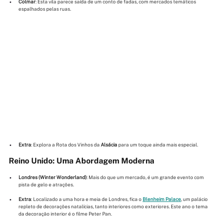
Colmar
: Esta vila parece saída de um conto de fadas, com mercados temáticos 
espalhados pelas ruas.
Extra
: Explora a Rota dos Vinhos da 
Alsácia
 para um toque ainda mais especial.
Reino Unido: Uma Abordagem Moderna
Londres (Winter Wonderland)
: Mais do que um mercado, é um grande evento com 
pista de gelo e atrações.
Extra
: Localizado a uma hora e meia de Londres, fica o 
Blenheim Palace
, um palácio 
repleto de decorações natalícias, tanto interiores como exteriores. Este ano o tema 
da decoração interior é o filme Peter Pan.