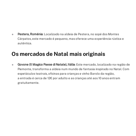
Pestera, Roménia
: Localizado na aldeia de Pestera, no sopé dos Montes 
Cárpatos, este mercado é pequeno, mas oferece uma experiência rústica e 
autêntica.
Os mercados de Natal mais originais
Govone (Il Magico Paese di Natale), Itália
: Este mercado, localizado na região de 
Piemonte, transforma a aldeia num mundo de fantasia inspirado no Natal. Com 
espetáculos teatrais, oficinas para crianças e vinho Barolo da região, 
a entrada é cerca de 12€ por adulto e as crianças até aos 10 anos entram 
gratuitamente.