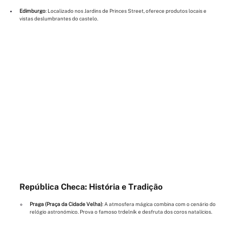
Edimburgo
: Localizado nos Jardins de Princes Street, oferece produtos locais e 
vistas deslumbrantes do castelo.
República Checa: História e Tradição
Praga (Praça da Cidade Velha)
: A atmosfera mágica combina com o cenário do 
relógio astronómico. Prova o famoso trdelník e desfruta dos coros natalícios.