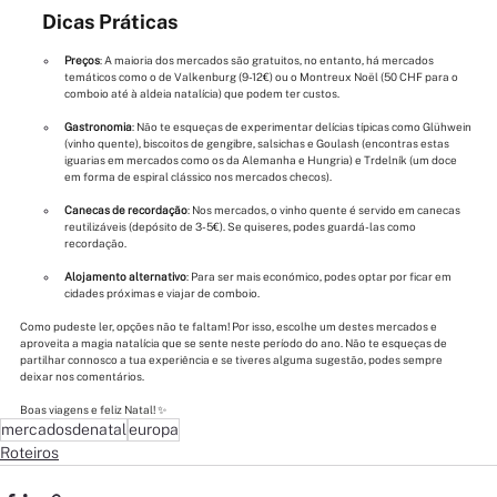
Dicas Práticas
Preços
: A maioria dos mercados são gratuitos, no entanto, há mercados 
temáticos como o de Valkenburg (9-12€) ou o Montreux Noël (50 CHF para o 
comboio até à aldeia natalícia) que podem ter custos.
Gastronomia
: Não te esqueças de experimentar delícias típicas como Glühwein 
(vinho quente), biscoitos de gengibre, salsichas e Goulash (encontras estas 
iguarias em mercados como os da Alemanha e Hungria) e Trdelník (um doce 
em forma de espiral clássico nos mercados checos).
Canecas de recordação
: Nos mercados, o vinho quente é servido em canecas 
reutilizáveis (depósito de 3-5€). Se quiseres, podes guardá-las como 
recordação.
Alojamento alternativo
: Para ser mais económico, podes optar por ficar em 
cidades próximas e viajar de comboio.
Como pudeste ler, opções não te faltam! Por isso, escolhe um destes mercados e 
aproveita a magia natalícia que se sente neste período do ano. Não te esqueças de 
partilhar connosco a tua experiência e se tiveres alguma sugestão, podes sempre 
deixar nos comentários.
Boas viagens e feliz Natal! ✨
mercadosdenatal
europa
Roteiros