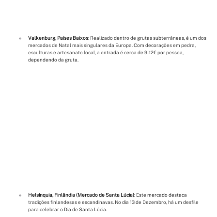
Valkenburg, Países Baixos
: Realizado dentro de grutas subterrâneas, é um dos 
mercados de Natal mais singulares da Europa. Com decorações em pedra, 
esculturas e artesanato local, a entrada é cerca de 9-12€ por pessoa, 
dependendo da gruta.
Helsínquia, Finlândia (Mercado de Santa Lúcia)
: Este mercado destaca 
tradições finlandesas e escandinavas. No dia 13 de Dezembro, há um desfile 
para celebrar o Dia de Santa Lúcia.