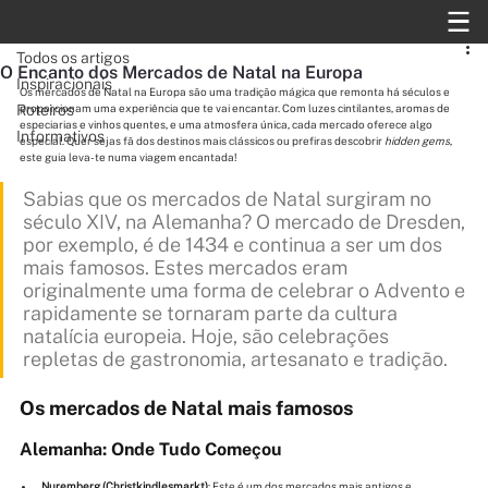
Todos os artigos
Todos os artigos
O Encanto dos Mercados de Natal na Europa
Inspiracionais
Os mercados de Natal na Europa são uma tradição mágica que remonta há séculos e 
Roteiros
proporcionam uma experiência que te vai encantar. Com luzes cintilantes, aromas de 
especiarias e vinhos quentes, e uma atmosfera única, cada mercado oferece algo 
Informativos
especial. Quer sejas fã dos destinos mais clássicos ou prefiras descobrir 
hidden gems
, 
este guia leva-te numa viagem encantada!
Sabias que os mercados de Natal surgiram no 
século XIV, na Alemanha? O mercado de Dresden, 
por exemplo, é de 1434 e continua a ser um dos 
mais famosos. Estes mercados eram 
originalmente uma forma de celebrar o Advento e 
rapidamente se tornaram parte da cultura 
natalícia europeia. Hoje, são celebrações 
repletas de gastronomia, artesanato e tradição.
Os mercados de Natal mais famosos
Alemanha: Onde Tudo Começou
Nuremberg (Christkindlesmarkt)
: Este é um dos mercados mais antigos e 