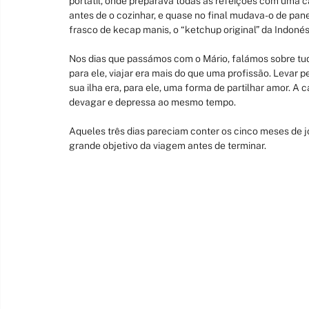
portátil, onde preparava todas as refeições com uma ca
antes de o cozinhar, e quase no final mudava-o de pan
frasco de kecap manis, o “ketchup original” da Indonés
Nos dias que passámos com o Mário, falámos sobre tud
para ele, viajar era mais do que uma profissão. Levar
sua ilha era, para ele, uma forma de partilhar amor. A
devagar e depressa ao mesmo tempo.
Aqueles três dias pareciam conter os cinco meses de jor
grande objetivo da viagem antes de terminar.