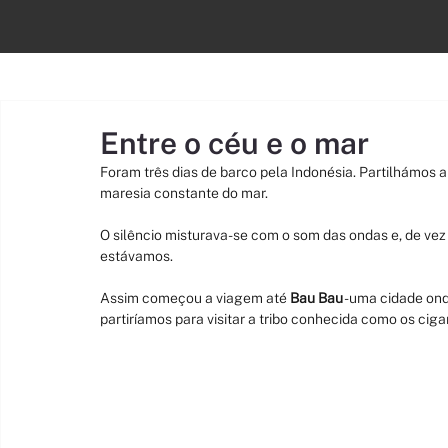
Todos os artigos
Inspiracionais
Roteiros
Informativos
Entre o céu e o mar
Foram três dias de barco pela Indonésia. Partilhámos a 
maresia constante do mar.
O silêncio misturava-se com o som das ondas e, de vez
estávamos.
Assim começou a viagem até 
Bau Bau
 - uma cidade o
partiríamos para visitar a tribo conhecida como os cig