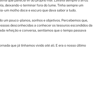
lma que parecia vir do próprio mar. Lavava sempre o arroz 
ela, deixando-o terminar fora do lume. Tinha sempre um 
ia - um molho doce e escuro que dava sabor a tudo.
o um pouco - planos, sonhos e objetivos. Percebemos que, 
 pessoas desconhecidas a conhecer os tesouros escondidos da 
 cada refeição e conversa, sentíamos que o tempo passava 
nada que já tínhamos vivido até ali. E era o nosso último 