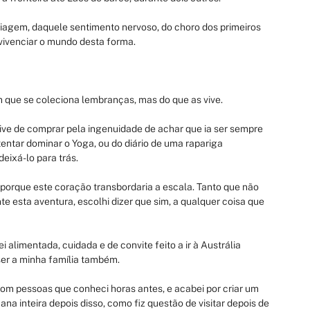
agem, daquele sentimento nervoso, do choro dos primeiros 
vivenciar o mundo desta forma.
m que se coleciona lembranças, mas do que as vive.
ive de comprar pela ingenuidade de achar que ia ser sempre 
entar dominar o Yoga, ou do diário de uma rapariga 
eixá-lo para trás.
orque este coração transbordaria a escala. Tanto que não 
e esta aventura, escolhi dizer que sim, a qualquer coisa que 
alimentada, cuidada e de convite feito a ir à Austrália 
 ser a minha família também.
com pessoas que conheci horas antes, e acabei por criar um 
a inteira depois disso, como fiz questão de visitar depois de 