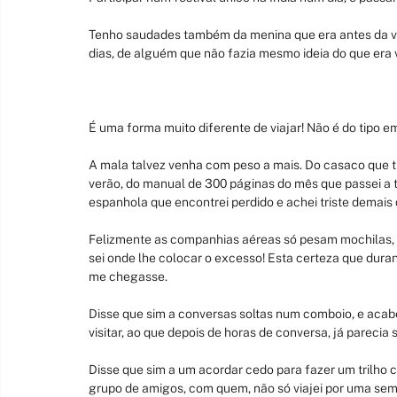
Tenho saudades também da menina que era antes da vi
dias, de alguém que não fazia mesmo ideia do que era 
É uma forma muito diferente de viajar! Não é do tipo e
A mala talvez venha com peso a mais. Do casaco que t
verão, do manual de 300 páginas do mês que passei a t
espanhola que encontrei perdido e achei triste demais d
Felizmente as companhias aéreas só pesam mochilas, p
sei onde lhe colocar o excesso! Esta certeza que durant
me chegasse.
Disse que sim a conversas soltas num comboio, e acabei 
visitar, ao que depois de horas de conversa, já parecia
Disse que sim a um acordar cedo para fazer um trilho 
grupo de amigos, com quem, não só viajei por uma seman