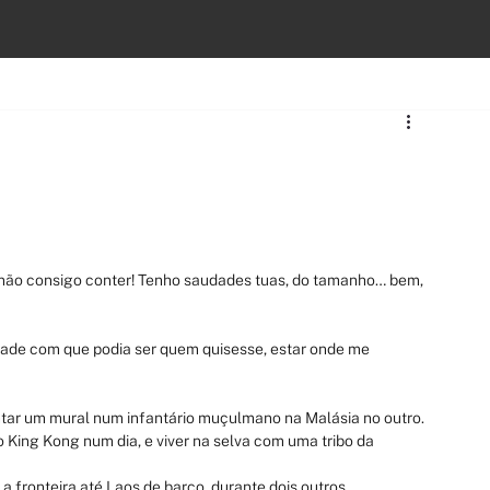
s, não consigo conter! Tenho saudades tuas, do tamanho… bem, 
dade com que podia ser quem quisesse, estar onde me 
intar um mural num infantário muçulmano na Malásia no outro.
King Kong num dia, e viver na selva com uma tribo da 
 a fronteira até Laos de barco, durante dois outros.