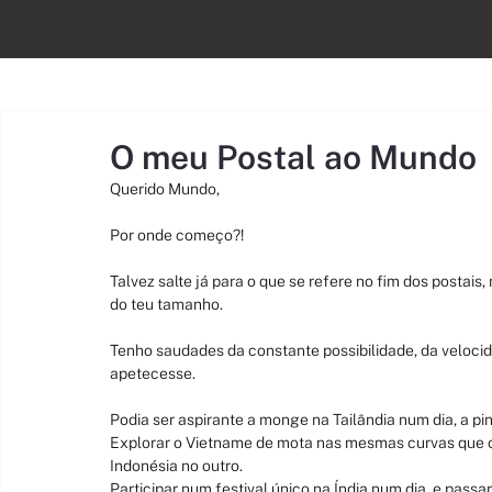
Todos os artigos
Inspiracionais
Roteiros
Informativos
O meu Postal ao Mundo
Querido Mundo,
Por onde começo?!
Talvez salte já para o que se refere no fim dos postai
do teu tamanho.
Tenho saudades da constante possibilidade, da veloci
apetecesse.
Podia ser aspirante a monge na Tailândia num dia, a p
Explorar o Vietname de mota nas mesmas curvas que o 
Indonésia no outro.
Participar num festival único na Índia num dia, e passar